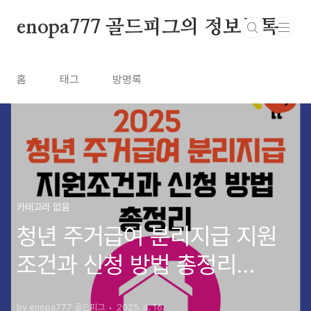
본문 바로가기
enopa777 골드피그의 정보톡톡
홈
태그
방명록
카테고리 없음
청년 주거급여 분리지급 지원
조건과 신청 방법 총정리
(2025 최신)
by enopa777 골드피그
2025. 6. 16.