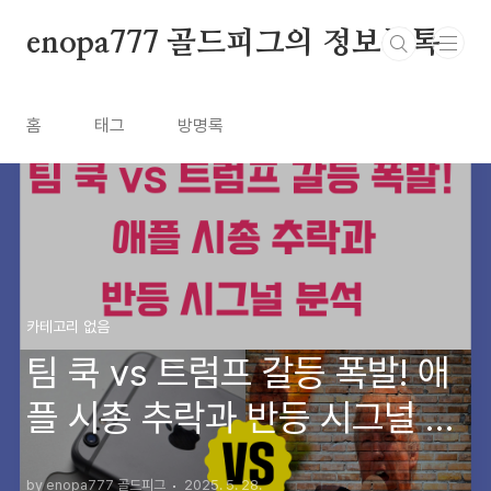
본문 바로가기
enopa777 골드피그의 정보톡톡
홈
태그
방명록
카테고리 없음
팀 쿡 vs 트럼프 갈등 폭발! 애
플 시총 추락과 반등 시그널 분
석
by enopa777 골드피그
2025. 5. 28.