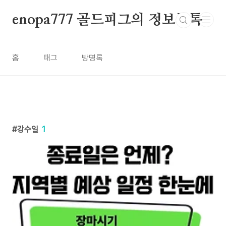
본문 바로가기
enopa777 골드피그의 정보톡톡
홈
태그
방명록
강수일
1