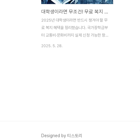
대학생이라면 무조건! 무료 복지 모르면 손해!
2025년 대학생이라면 반드시 챙겨야 할 무
료 복지 혜택을 정리했습니다. 국가장학금부
터 교통비·문화비까지 실제 신청 가능한 항목
만 모았습니다. 빠르게 혜택 확인하려면 아래
2025. 5. 28.
버튼을 눌러보세요.대학생 복지 혜택 지금 확
인하기 👆 2025년 대학생 무료 복지 혜택 총
정리 등록금, 생활비, 취업 준비까지 부담이
큰 대학생 시기. 하지만 정부와 지자체는 대
학생을 위한 다양한 무료 복지 제도를 마련하
고 있습니다. 이 글에서는 대학생이 받을 수
있는 실질적인 무료 혜택 6가지를 정리해 드
립니다. 각 항목은 실제 신청 가능한 제도이
며, 대상·특징·신청법까지 모두 포함합니다.
1. 국가장학금 (1 유형/2 유형)국가에서 소득
수준에 따라 등록금을 지원하는 핵심 장학 제
도입니다.가장 많이 신청하는 장학금으로, 소
Designed by 티스토리