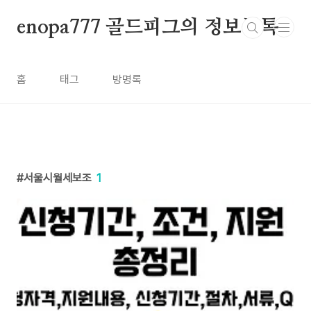
본문 바로가기
enopa777 골드피그의 정보톡톡
홈
태그
방명록
서울시월세보조
1