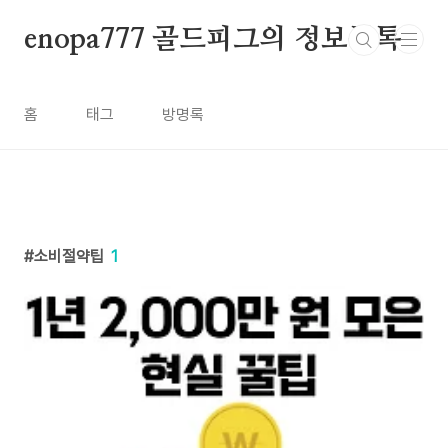
본문 바로가기
enopa777 골드피그의 정보톡톡
홈
태그
방명록
소비절약팁
1