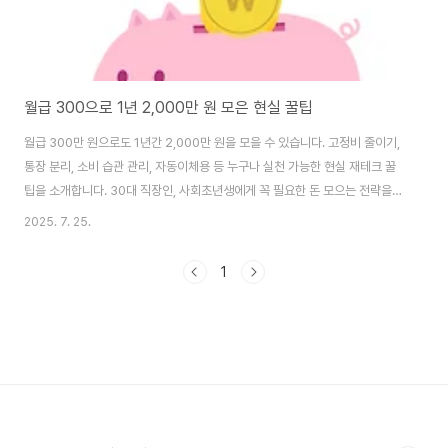
월급 300으로 1년 2,000만 원 모은 현실 꿀팁
월급 300만 원으로도 1년간 2,000만 원을 모을 수 있습니다. 고정비 줄이기,
통장 분리, 소비 습관 관리, 자동이체용 등 누구나 실천 가능한 현실 재테크 꿀
팁을 소개합니다. 30대 직장인, 사회초년생에게 꼭 필요한 돈 모으는 전략을
이 글을 통해서 함께 알아봅시다. 📝목차왜 월급 300도 모으기 어려울까?1년
2025. 7. 25.
2,000만 원 목표 설정 전략 지출 다이어트: 고정비부터 줄이기통장 쪼개기 실
전 팁소비 습관 리셋: 작은 습관의 힘부수입 없이도 가능한 절약 포인트결론: 월
1
급의 크기보다 관리가 답이다 1. 왜 월급 300도 모으기 어려울까? “월급 300
이면 넉넉하지 않나?” 생각할 수 있지만, 현실은 다릅니다. 월세, 교통비, 식비,
보험료, 각종 구독료까지 빠져나가면 손에 남는 돈은 생각보..