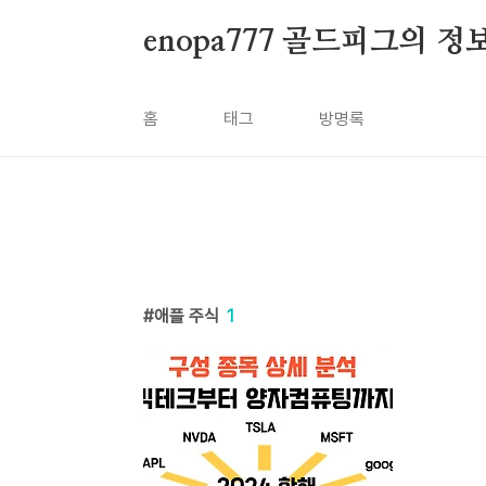
본문 바로가기
enopa777 골드피그의 
홈
태그
방명록
애플 주식
1