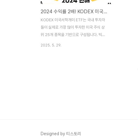
2024 수익률 2배! KODEX 미국서학개미 ETF 구성 종목 상세 분석: 빅테크부터 양자컴퓨팅까지
KODEX 미국서학개미 ETF는 국내 투자자
들이 실제로 가장 많이 투자한 미국 주식 상
위 25개 종목을 기반으로 구성됩니다. 빅테
크, AI, 양자컴퓨팅, 바이오, 리츠 등 다양한
2025. 5. 29.
분야의 성장주들이 포함되어 있어 리스크를
분산하면서도 장기적으로 높은 수익을 기대
할 수 있는 포트폴리오를 제공합니다. 1. 테슬
라(TSLA)전기차 시대를 이끄는 선두주자 전
기차, 에너지 저장 시스템, 자율주행 등 미래
모빌리티 산업을 선도하는 대표 종목입니다.
세계 최대 전기차 기업으로 글로벌 시장 점유
율 1위배터리 기술과 자율주행 분야에서 지
속적인 기술 투자국내 서학개미들의 보유 비
중 1위 종목 2. 엔비디아(NVDA): AI와 반도
체의 중심축 AI, 머신러닝, 게임, 데이터센터
등에 필수적인 GPU를 개발하며, 반도체 ..
Designed by 티스토리