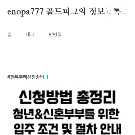
본문 바로가기
enopa777 골드피그의 정보톡톡
홈
태그
방명록
행복주택신청방법
1