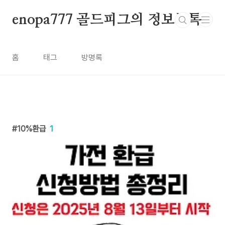
본문 바로가기
enopa777 골드피그의 정보톡톡
홈
태그
방명록
10%환급
1