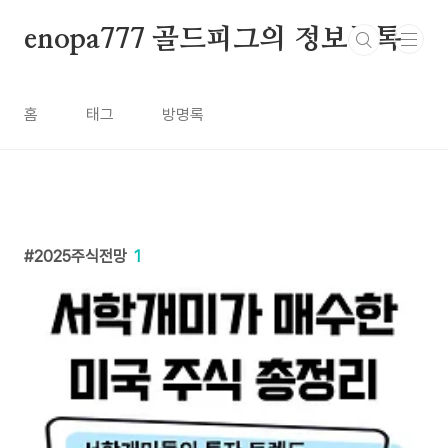
본문 바로가기
enopa777 골드피그의 정보톡톡
홈
태그
방명록
2025주식전망
1