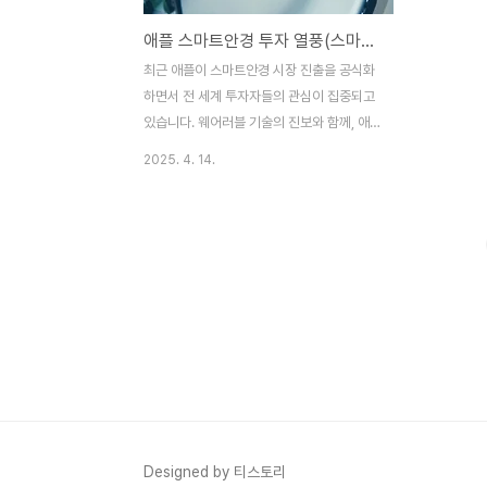
애플 스마트안경 투자 열풍(스마트안경, 애플, 주식)
최근 애플이 스마트안경 시장 진출을 공식화
하면서 전 세계 투자자들의 관심이 집중되고
있습니다. 웨어러블 기술의 진보와 함께, 애
플의 AR기기 출시는 미래 시장 판도를 뒤흔
2025. 4. 14.
들 것으로 예상됩니다. 본 글에서는 애플 스
마트안경 관련 기술, 투자 전망, 그리고 주식
투자 시 유의할 점들을 심층 분석해 봅니다.
스마트안경 기술의 발전과 애플의 전략스마
트안경은 현실 세계에 디지털 정보를 결합해
보여주는 AR(증강현실) 기술을 기반으로 한
웨어러블 기기입니다. 구글 글라스나 메타의
프로젝트와는 달리, 애플은 제품 디자인과 사
용자 경험 중심으로 접근하고 있어 시장에서
기대가 큽니다.애플의 스마트안경 개발은
2015년부터 내부적으로 진행되어 왔으며,
최근 특허 공개와 관련 인력 채용으로 출시가
Designed by 티스토리