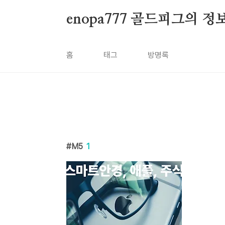
본문 바로가기
enopa777 골드피그의 
홈
태그
방명록
M5
1