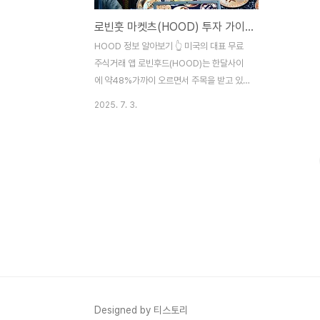
로빈훗 마켓츠(HOOD) 투자 가이드: 회사 소개부터 재무, 비전, 투자 가치까지
HOOD 정보 알아보기 👆 미국의 대표 무료
주식거래 앱 로빈후드(HOOD)는 한달사이
에 약48%가까이 오르면서 주목을 받고 있
습니다. HOOD는 ‘금융의 민주화’를 내세우
2025. 7. 3.
며 빠르게 성장한 혁신 기업이며 수수료 없는
거래와 간편한 모바일 투자 환경으로 젊은 세
대의 높은 관심을 받고 있습니다. 이 글에서
는 로빈후드의 사업 구조, 재무 상태, 비전, 투
자 가치를 종합적으로 분석해서 알아봅시다.
목차1. 로빈후드마켓츠(HOOD)란?2. 회사
역사와 상장일3. 로빈후드의 주요 사업 영역
4. 재무 상태 및 실적 분석5. 로빈후드의 미
래 비전과 성장 전략6. 투자 가치 및 리스크
분석7. 결론: 로빈후드에 투자해도 될까? 1.
로빈훗 마켓츠(HOOD)란? 로빈후드마켓츠
(Robinhood Markets, Inc..
Designed by 티스토리