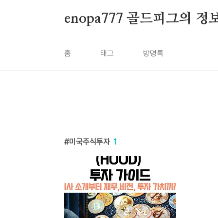
본문 바로가기
enopa777 골드피그의 
홈
태그
방명록
미국주식투자
1