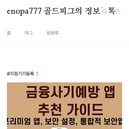
본문 바로가기
enopa777 골드피그의 정보톡톡
홈
태그
방명록
지정기기등록
1